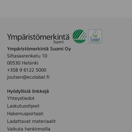
k
p
.
e
e
-
s
u
,
p
8
c
p
l
c
Ympäristömerkintä Suomi Oy
e
s
Siltasaarenkatu 10
a
00530 Helsinki
n
+358 9 6122 5000
i
joutsen@ecolabel.fi
n
g
Hyödyllisiä linkkejä
w
Yhteystiedot
i
Laskutusohjeet
p
e
Hakemusportaali
,
Ladattavat materiaalit
2
Vaikuta hankinnoilla