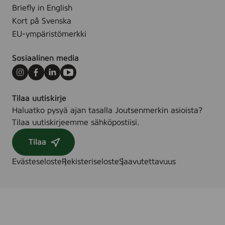
5
Briefly in English
s
Kort på Svenska
t
EU-ympäristömerkki
k
Sosiaalinen media
Instagram
Facebook
LinkedIn
Youtube
Tilaa uutiskirje
Haluatko pysyä ajan tasalla Joutsenmerkin asioista?
Tilaa uutiskirjeemme sähköpostiisi.
Tilaa
Evästeseloste
Rekisteriseloste
Saavutettavuus