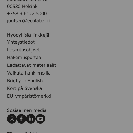
u
r
4
00530 Helsinki
n
a
s
+358 9 6122 5000
l
n
t
joutsen@ecolabel.fi
a
c
k
c
e
Hyödyllisiä linkkejä
e
F
Yhteystiedot
F
r
Laskutusohjeet
r
e
a
Hakemusportaali
e
g
Ladattavat materiaalit
,
r
Vaikuta hankinnoilla
5
a
Briefly in English
s
n
Kort på Svenska
t
c
k
EU-ympäristömerkki
e
F
Sosiaalinen media
r
e
Instagram
Facebook
LinkedIn
Youtube
e