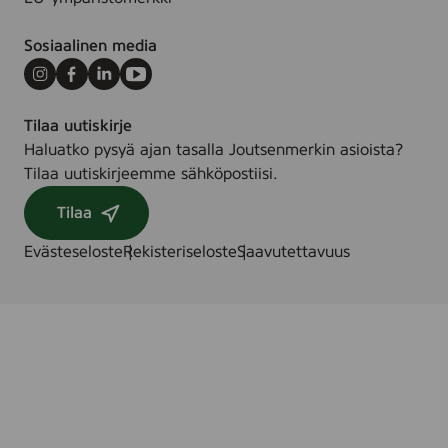
8
p
Sosiaalinen media
c
s
Instagram
Facebook
LinkedIn
Youtube
.
Tilaa uutiskirje
Haluatko pysyä ajan tasalla Joutsenmerkin asioista?
Tilaa uutiskirjeemme sähköpostiisi.
Tilaa
Evästeseloste
Rekisteriseloste
Saavutettavuus