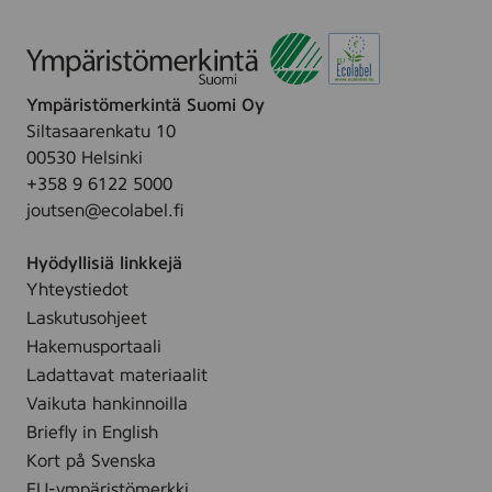
l
e
a
0
C
,
s
0
a
4
h
%
r
p
W
V
Ympäristömerkintä Suomi Oy
e
c
i
i
Siltasaarenkatu 10
B
s
p
s
00530 Helsinki
o
.
e
c
+358 9 6122 5000
d
s
o
joutsen@ecolabel.fi
y
,
s
W
4
e
Hyödyllisiä linkkejä
a
p
,
Yhteystiedot
s
c
8
Laskutusohjeet
h
s
p
W
Hakemusportaali
.
c
i
Ladattavat materiaalit
s
p
Vaikuta hankinnoilla
.
e
Briefly in English
s
Kort på Svenska
,
EU-ympäristömerkki