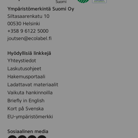
e
S
a
e
Ympäristömerkintä Suomi Oy
p
g
,
Siltasaarenkatu 10
u
r
4
00530 Helsinki
n
a
s
+358 9 6122 5000
l
n
t
joutsen@ecolabel.fi
a
c
k
c
e
Hyödyllisiä linkkejä
e
F
Yhteystiedot
F
r
Laskutusohjeet
r
e
a
Hakemusportaali
e
g
Ladattavat materiaalit
,
r
Vaikuta hankinnoilla
5
a
Briefly in English
s
n
Kort på Svenska
t
c
k
EU-ympäristömerkki
e
F
Sosiaalinen media
r