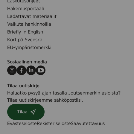
Laskutusohjeet
n
s
Hakemusportaali
i
Ladattavat materiaalit
t
Vaikuta hankinnoilla
i
Briefly in English
v
Kort på Svenska
e
EU-ympäristömerkki
s
k
Sosiaalinen media
i
n
Instagram
Facebook
LinkedIn
Youtube
,
Tilaa uutiskirje
2
Haluatko pysyä ajan tasalla Joutsenmerkin asioista?
5
Tilaa uutiskirjeemme sähköpostiisi.
p
c
Tilaa
s
Evästeseloste
Rekisteriseloste
Saavutettavuus