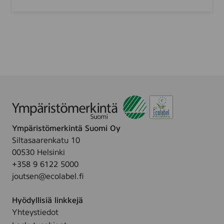
p
y
n
c
y
g
s
h
F
e
a
1
c
5
i
k
a
p
l
l
W
i
Ympäristömerkintä Suomi Oy
p
Siltasaarenkatu 10
e
00530 Helsinki
s
+358 9 6122 5000
f
joutsen@ecolabel.fi
o
r
Hyödyllisiä linkkejä
s
Yhteystiedot
e