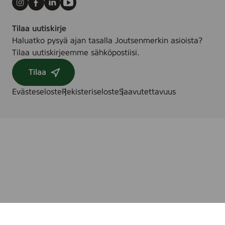
Instagram
Facebook
LinkedIn
Youtube
Tilaa uutiskirje
Haluatko pysyä ajan tasalla Joutsenmerkin asioista?
Tilaa uutiskirjeemme sähköpostiisi.
Tilaa
Evästeseloste
Rekisteriseloste
Saavutettavuus