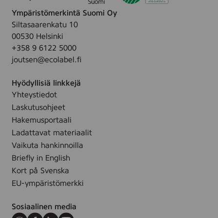
p
c
Ympäristömerkintä Suomi Oy
s
Siltasaarenkatu 10
00530 Helsinki
+358 9 6122 5000
joutsen@ecolabel.fi
Hyödyllisiä linkkejä
Yhteystiedot
Laskutusohjeet
Hakemusportaali
Ladattavat materiaalit
Vaikuta hankinnoilla
Briefly in English
Kort på Svenska
EU-ympäristömerkki
Sosiaalinen media