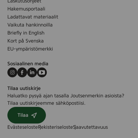
Laskutusohjeet
p
e
Hakemusportaali
,
Ladattavat materiaalit
2
Vaikuta hankinnoilla
5
Briefly in English
s
Kort på Svenska
t
EU-ympäristömerkki
k
Sosiaalinen media
Instagram
Facebook
LinkedIn
Youtube
Tilaa uutiskirje
Haluatko pysyä ajan tasalla Joutsenmerkin asioista?
Tilaa uutiskirjeemme sähköpostiisi.
Tilaa
Evästeseloste
Rekisteriseloste
Saavutettavuus