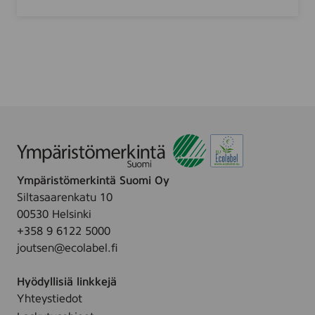
p
k
c
m
s
a
k
e
-
u
p
c
l
Ympäristömerkintä Suomi Oy
e
Siltasaarenkatu 10
a
00530 Helsinki
n
+358 9 6122 5000
i
joutsen@ecolabel.fi
n
g
Hyödyllisiä linkkejä
w
Yhteystiedot
i