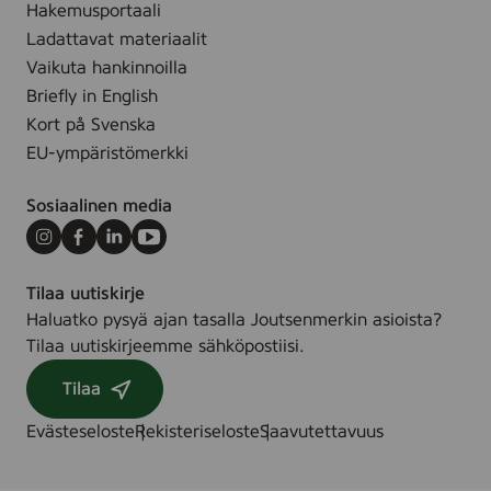
a
Hakemusportaali
,
j
Ladattavat materiaalit
5
u
Vaikuta hankinnoilla
k
s
Briefly in English
p
t
Kort på Svenska
l
e
EU-ympäristömerkki
e
l
Sosiaalinen media
l
a
Instagram
Facebook
LinkedIn
Youtube
,
Tilaa uutiskirje
8
Haluatko pysyä ajan tasalla Joutsenmerkin asioista?
k
Tilaa uutiskirjeemme sähköpostiisi.
p
l
Tilaa
Evästeseloste
Rekisteriseloste
Saavutettavuus