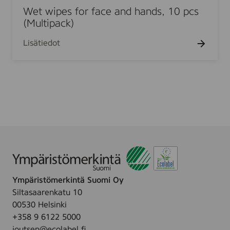
5
3
i
Wet wipes for face and hands, 10 pcs
d
0
0
p
(Multipack)
s
p
p
e
,
c
c
Lisätiedot
s
1
f
0
o
p
r
c
f
s
a
c
e
a
n
d
Ympäristömerkintä Suomi Oy
h
Siltasaarenkatu 10
a
00530 Helsinki
n
+358 9 6122 5000
d
joutsen@ecolabel.fi