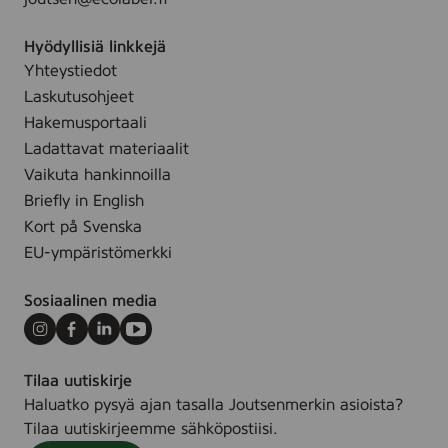
s
,
Hyödyllisiä linkkejä
1
Yhteystiedot
0
Laskutusohjeet
p
c
Hakemusportaali
s
Ladattavat materiaalit
(
Vaikuta hankinnoilla
M
Briefly in English
u
Kort på Svenska
l
EU-ympäristömerkki
t
i
Sosiaalinen media
p
a
Instagram
Facebook
LinkedIn
Youtube
c
Tilaa uutiskirje
k
Haluatko pysyä ajan tasalla Joutsenmerkin asioista?
)
Tilaa uutiskirjeemme sähköpostiisi.