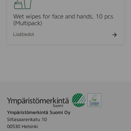
t
t
n
w
5
3
i
Wet wipes for face and hands, 10 pcs
0
0
p
(Multipack)
p
p
e
c
c
Lisätiedot
s
f
o
r
f
a
c
e
a
n
d
Ympäristömerkintä Suomi Oy
h
Siltasaarenkatu 10
a
00530 Helsinki
n