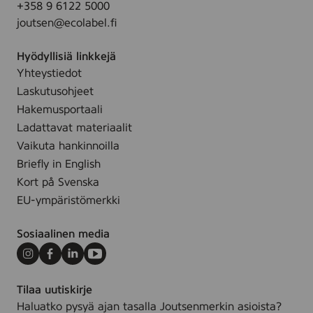
+358 9 6122 5000
d
joutsen@ecolabel.fi
s
,
Hyödyllisiä linkkejä
1
Yhteystiedot
0
Laskutusohjeet
p
c
Hakemusportaali
s
Ladattavat materiaalit
(
Vaikuta hankinnoilla
M
Briefly in English
u
Kort på Svenska
l
EU-ympäristömerkki
t
i
Sosiaalinen media
p
a
Instagram
Facebook
LinkedIn
Youtube
c
Tilaa uutiskirje
k
Haluatko pysyä ajan tasalla Joutsenmerkin asioista?
)