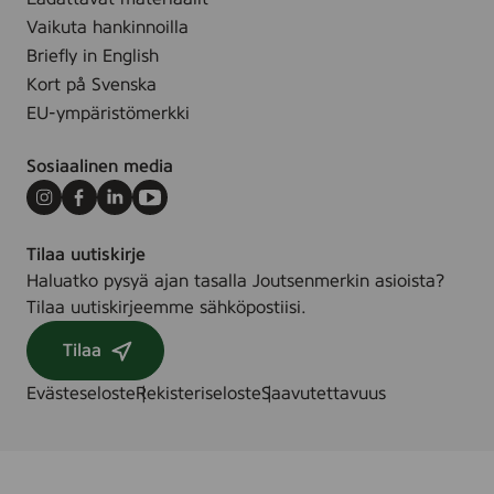
k
2
Vaikuta hankinnoilla
)
5
Briefly in English
s
Kort på Svenska
t
EU-ympäristömerkki
k
Sosiaalinen media
Instagram
Facebook
LinkedIn
Youtube
Tilaa uutiskirje
Haluatko pysyä ajan tasalla Joutsenmerkin asioista?
Tilaa uutiskirjeemme sähköpostiisi.
Tilaa
Evästeseloste
Rekisteriseloste
Saavutettavuus