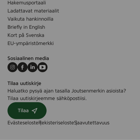
c
Hakemusportaali
e
s
Ladattavat materiaalit
,
(
Vaikuta hankinnoilla
8
M
Briefly in English
s
u
Kort på Svenska
t
l
k
EU-ympäristömerkki
t
i
Sosiaalinen media
p
a
Instagram
Facebook
LinkedIn
Youtube
c
Tilaa uutiskirje
k
Haluatko pysyä ajan tasalla Joutsenmerkin asioista?
)
Tilaa uutiskirjeemme sähköpostiisi.
Tilaa
Evästeseloste
Rekisteriseloste
Saavutettavuus