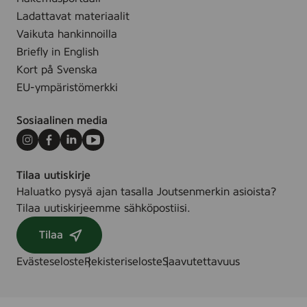
e
,
Ladattavat materiaalit
,
2
Vaikuta hankinnoilla
8
5
Briefly in English
s
s
Kort på Svenska
t
t
k
EU-ympäristömerkki
k
Sosiaalinen media
Instagram
Facebook
LinkedIn
Youtube
Tilaa uutiskirje
Haluatko pysyä ajan tasalla Joutsenmerkin asioista?
Tilaa uutiskirjeemme sähköpostiisi.
Tilaa
Evästeseloste
Rekisteriseloste
Saavutettavuus