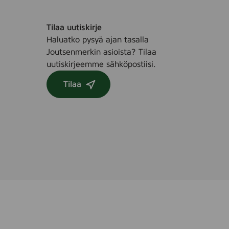
k
a
.
c
Tilaa uutiskirje
e
Haluatko pysyä ajan tasalla
F
Joutsenmerkin asioista? Tilaa
r
uutiskirjeemme sähköpostiisi.
a
g
Tilaa
r
a
n
c
e
F
r
e
e
,
8