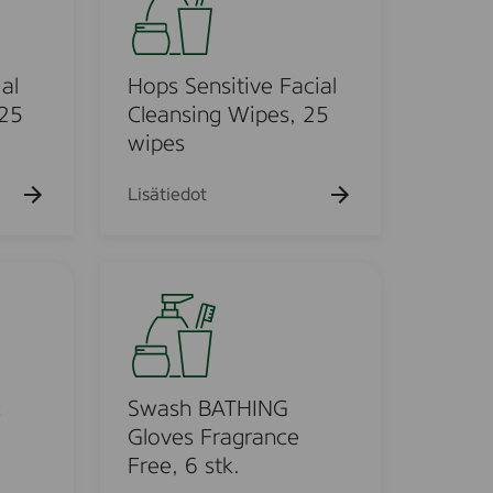
p
h
a
s
k
S
u
e
al
Hops Sensitive Facial
e
h
n
 25
Cleansing Wipes, 25
t
s
wipes
o
i
t
Lisätiedot
i
v
e
S
F
w
a
a
c
s
i
h
a
B
c
Swash BATHING
l
A
Gloves Fragrance
C
T
Free, 6 stk.
l
H