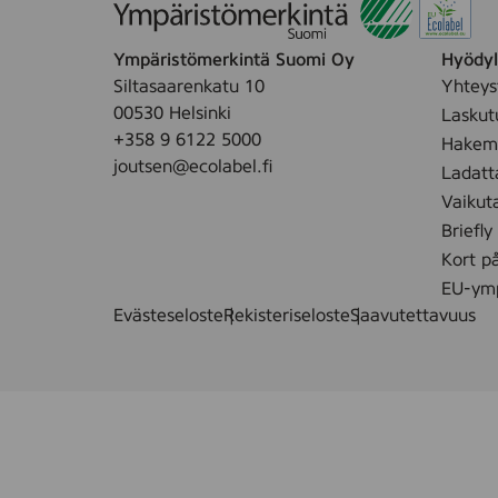
t
a
k
c
Ympäristömerkintä Suomi Oy
Hyödyll
.
e
Siltasaarenkatu 10
Yhteys
F
00530 Helsinki
Laskut
r
+358 9 6122 5000
Hakemu
a
joutsen@ecolabel.fi
Ladatt
g
Vaikut
r
Briefly
a
Kort p
n
c
EU-ymp
e
Evästeseloste
Rekisteriseloste
Saavutettavuus
F
r
e
e
,
4