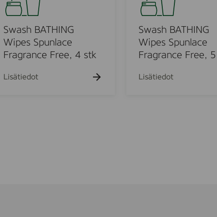
e
s
s
h
F
B
Swash BATHING
Swash BATHING
r
A
Wipes Spunlace
Wipes Spunlace
a
T
Fragrance Free, 4 stk
Fragrance Free, 5
g
H
r
I
Lisätiedot
Lisätiedot
a
N
n
G
c
W
e
i
F
p
r
e
e
s
e
S
,
p
4
u
s
n
t
l