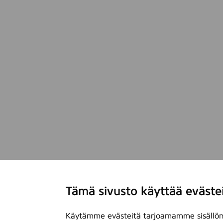
s
t
k
Tämä sivusto käyttää eväste
Käytämme evästeitä tarjoamamme sisällön 