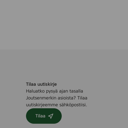
e
F
r
a
g
r
a
n
c
e
F
r
Tilaa uutiskirje
e
Haluatko pysyä ajan tasalla
e
Joutsenmerkin asioista? Tilaa
,
uutiskirjeemme sähköpostiisi.
5
s
Tilaa
t
k