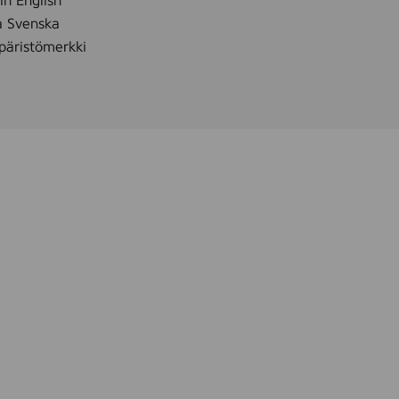
 in English
å Svenska
äristömerkki