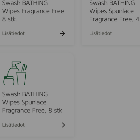
s
B
Swash BATHING
Swash BATHING
F
A
Wipes Fragrance Free,
Wipes Spunlace
r
T
8 stk.
Fragrance Free, 4
a
H
g
I
Lisätiedot
Lisätiedot
r
N
a
G
n
W
c
i
e
p
F
e
r
s
e
S
Swash BATHING
e
p
Wipes Spunlace
,
u
Fragrance Free, 8 stk
8
n
s
l
Lisätiedot
t
a
k
c