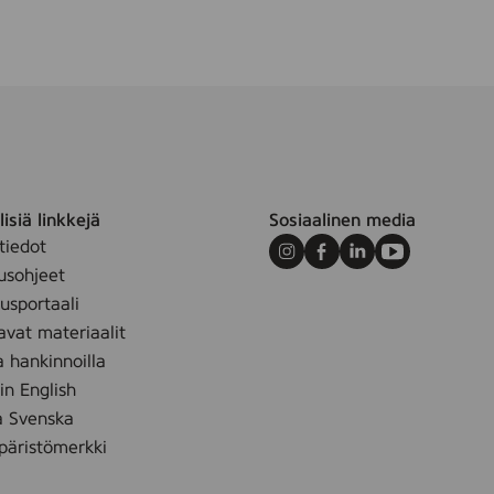
isiä linkkejä
Sosiaalinen media
tiedot
Instagram
Facebook
LinkedIn
Youtube
usohjeet
sportaali
avat materiaalit
a hankinnoilla
 in English
å Svenska
äristömerkki