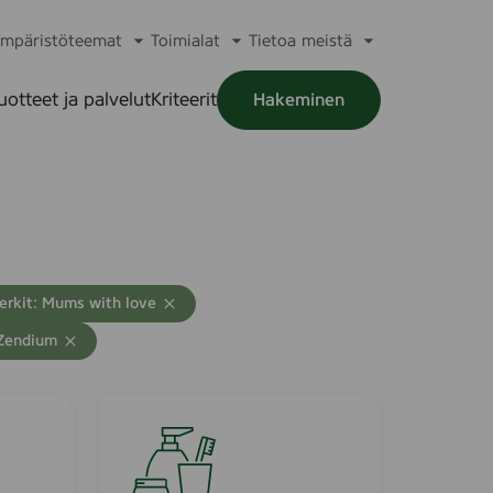
mpäristöteemat
Toimialat
Tietoa meistä
a
Avaa
Avaa
Avaa
alikko
alavalikko
alavalikko
alavalikko
uotteet ja palvelut
Kriteerit
Hakeminen
a
alikko
erkit: Mums with love
 Zendium
S
a
v
e