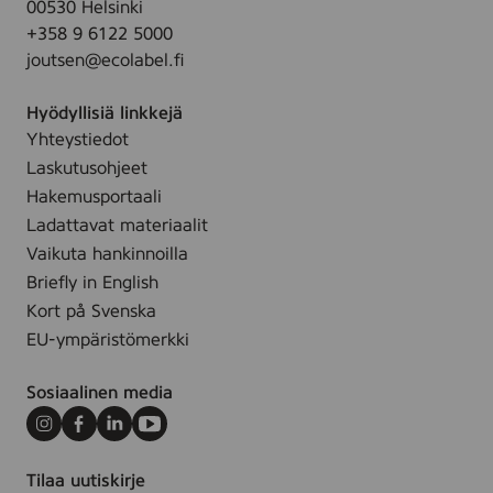
00530 Helsinki
n
+358 9 6122 5000
i
joutsen@ecolabel.fi
n
g
Hyödyllisiä linkkejä
w
Yhteystiedot
i
Laskutusohjeet
p
e
Hakemusportaali
,
Ladattavat materiaalit
2
Vaikuta hankinnoilla
5
Briefly in English
s
Kort på Svenska
t
EU-ympäristömerkki
k
Sosiaalinen media
Instagram
Facebook
LinkedIn
Youtube
Tilaa uutiskirje