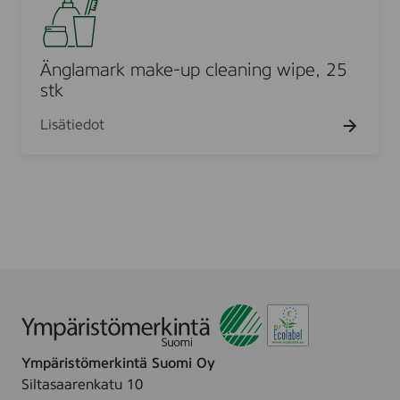
n
e
.
a
g
t
n
l
5
3
a
Änglamark make-up cleaning wipe, 25
0
0
m
stk
p
p
a
c
c
Lisätiedot
r
k
m
a
k
e
-
u
p
c
l
Ympäristömerkintä Suomi Oy
e
Siltasaarenkatu 10
a