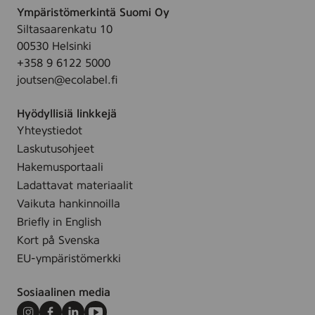
a
e
Ympäristömerkintä Suomi Oy
p
g
,
Siltasaarenkatu 10
u
r
4
00530 Helsinki
n
a
s
+358 9 6122 5000
l
n
t
joutsen@ecolabel.fi
a
c
k
c
e
Hyödyllisiä linkkejä
e
F
Yhteystiedot
F
r
Laskutusohjeet
r
e
a
Hakemusportaali
e
g
Ladattavat materiaalit
,
r
Vaikuta hankinnoilla
5
a
Briefly in English
s
n
Kort på Svenska
t
c
k
EU-ympäristömerkki
e
F
Sosiaalinen media
r