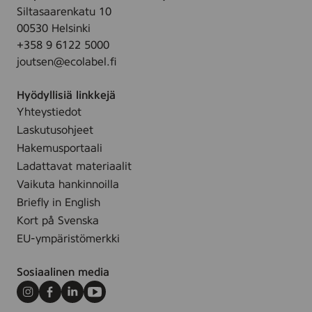
n
Siltasaarenkatu 10
,
00530 Helsinki
2
+358 9 6122 5000
5
joutsen@ecolabel.fi
p
c
Hyödyllisiä linkkejä
s
Yhteystiedot
Laskutusohjeet
Hakemusportaali
Ladattavat materiaalit
Vaikuta hankinnoilla
Briefly in English
Kort på Svenska
EU-ympäristömerkki
Sosiaalinen media
Instagram
Facebook
LinkedIn
Youtube