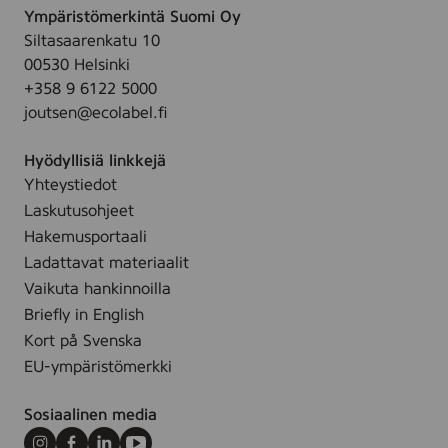
.
s
Ympäristömerkintä Suomi Oy
p
.
Siltasaarenkatu 10
e
00530 Helsinki
s
+358 9 6122 5000
f
joutsen@ecolabel.fi
o
r
Hyödyllisiä linkkejä
s
Yhteystiedot
e
Laskutusohjeet
n
s
Hakemusportaali
i
Ladattavat materiaalit
t
Vaikuta hankinnoilla
i
Briefly in English
v
Kort på Svenska
e
EU-ympäristömerkki
s
k
Sosiaalinen media
i