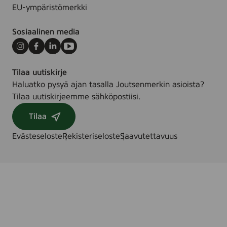
e
EU-ympäristömerkki
e
l
Sosiaalinen media
l
a
Instagram
Facebook
LinkedIn
Youtube
,
Tilaa uutiskirje
8
Haluatko pysyä ajan tasalla Joutsenmerkin asioista?
k
Tilaa uutiskirjeemme sähköpostiisi.
p
l
Tilaa
Evästeseloste
Rekisteriseloste
Saavutettavuus