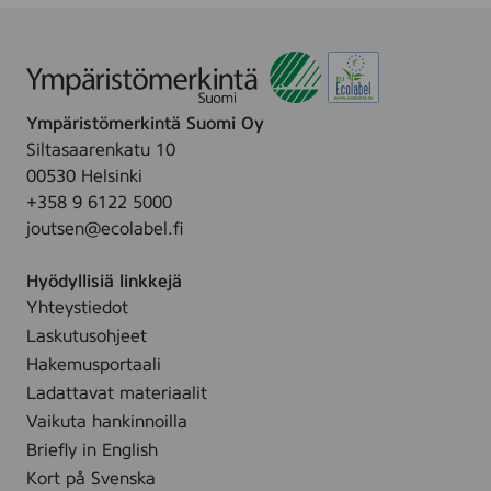
i
i
t
v
a
ä
h
r
a
Ympäristömerkintä Suomi Oy
i
j
Siltasaarenkatu 10
a
u
00530 Helsinki
i
s
+358 9 6122 5000
n
t
joutsen@ecolabel.fi
e
e
i
e
Hyödyllisiä linkkejä
t
l
Yhteystiedot
a
l
Laskutusohjeet
h
a
a
Hakemusportaali
,
j
Ladattavat materiaalit
5
u
Vaikuta hankinnoilla
k
s
Briefly in English
p
t
Kort på Svenska
l