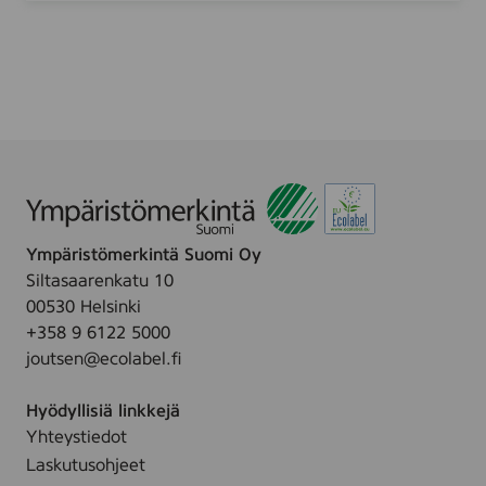
d
t
i
e
s
u
t
s
u
p
s
y
p
y
y
h
y
e
h
Ympäristömerkintä Suomi Oy
K
e
Siltasaarenkatu 10
a
,
00530 Helsinki
s
2
+358 9 6122 5000
v
5
joutsen@ecolabel.fi
o
s
i
t
Hyödyllisiä linkkejä
l
.
Yhteystiedot
l
Laskutusohjeet
e