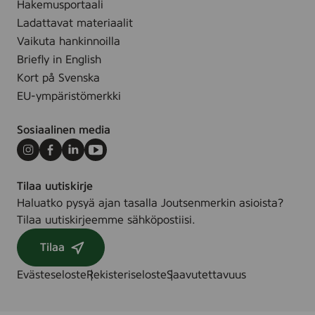
J
Hakemusportaali
a
Ladattavat materiaalit
K
Vaikuta hankinnoilla
ä
Briefly in English
s
Kort på Svenska
i
EU-ympäristömerkki
l
l
Sosiaalinen media
e
,
Instagram
Facebook
LinkedIn
Youtube
1
Tilaa uutiskirje
5
Haluatko pysyä ajan tasalla Joutsenmerkin asioista?
s
Tilaa uutiskirjeemme sähköpostiisi.
t
.
Tilaa
Evästeseloste
Rekisteriseloste
Saavutettavuus