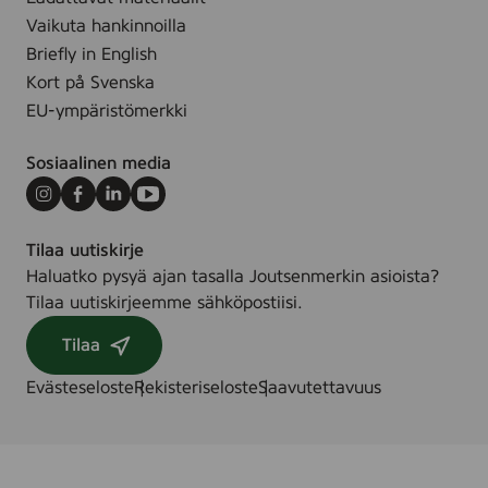
.
e
Vaikuta hankinnoilla
e
Briefly in English
,
Kort på Svenska
1
EU-ympäristömerkki
5
p
Sosiaalinen media
c
s
Instagram
Facebook
LinkedIn
Youtube
Tilaa uutiskirje
Haluatko pysyä ajan tasalla Joutsenmerkin asioista?
Tilaa uutiskirjeemme sähköpostiisi.
Tilaa
Evästeseloste
Rekisteriseloste
Saavutettavuus