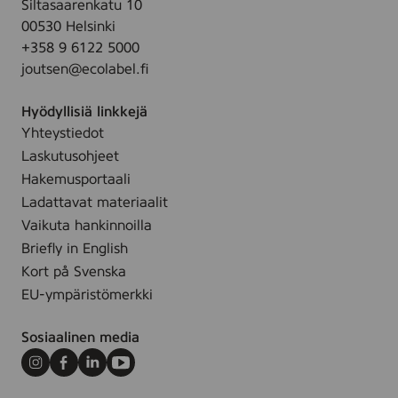
Siltasaarenkatu 10
a
.
e
00530 Helsinki
n
e
+358 9 6122 5000
i
,
joutsen@ecolabel.fi
n
1
g
5
Hyödyllisiä linkkejä
w
p
Yhteystiedot
i
c
Laskutusohjeet
p
s
e
Hakemusportaali
,
Ladattavat materiaalit
2
Vaikuta hankinnoilla
5
Briefly in English
s
Kort på Svenska
t
EU-ympäristömerkki
k
Sosiaalinen media
Instagram
Facebook
LinkedIn
Youtube