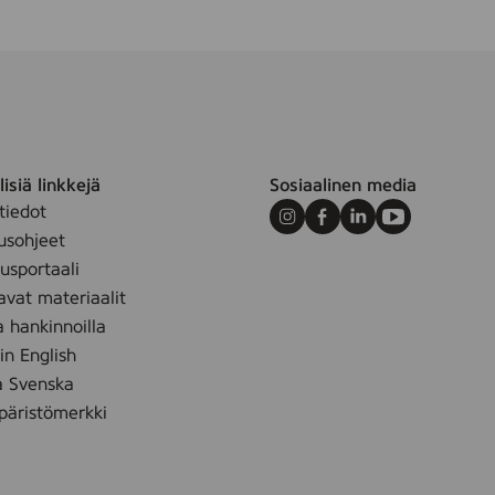
isiä linkkejä
Sosiaalinen media
tiedot
Instagram
Facebook
LinkedIn
Youtube
usohjeet
sportaali
avat materiaalit
a hankinnoilla
 in English
å Svenska
äristömerkki