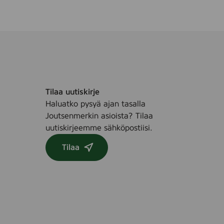
c
s
l
e
a
n
i
n
g
Tilaa uutiskirje
w
Haluatko pysyä ajan tasalla
i
Joutsenmerkin asioista? Tilaa
p
uutiskirjeemme sähköpostiisi.
e
,
Tilaa
2
5
s
t
k