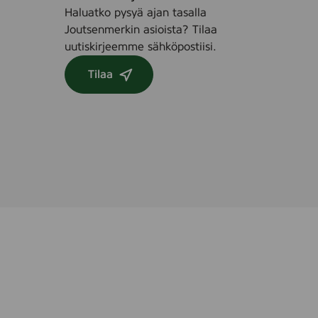
e
w
Haluatko pysyä ajan tasalla
e
i
Joutsenmerkin asioista? Tilaa
,
p
uutiskirjeemme sähköpostiisi.
4
e
s
,
Tilaa
t
2
k
5
s
t
k