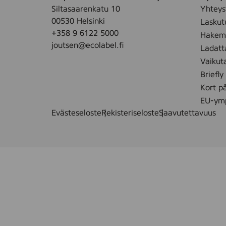
t
e
Siltasaarenkatu 10
Yhteys
m
u
F
ä
00530 Helsinki
Laskut
r
t
+358 9 6122 5000
Hakemu
a
joutsen@ecolabel.fi
Ladatt
g
Vaikut
r
Briefly
a
Kort p
n
c
EU-ymp
e
Evästeseloste
Rekisteriseloste
Saavutettavuus
F
r
e
e
,
5
s
t
k