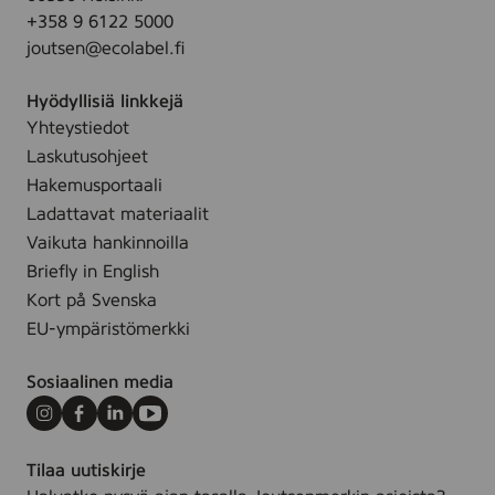
ä
+358 9 6122 5000
i
s
joutsen@ecolabel.fi
n
i
g
l
Hyödyllisiä linkkejä
w
l
Yhteystiedot
i
e
Laskutusohjeet
p
,
e
Hakemusportaali
1
,
Ladattavat materiaalit
5
2
Vaikuta hankinnoilla
s
5
Briefly in English
t
s
Kort på Svenska
.
t
EU-ympäristömerkki
k
Sosiaalinen media
Instagram
Facebook
LinkedIn
Youtube
Tilaa uutiskirje