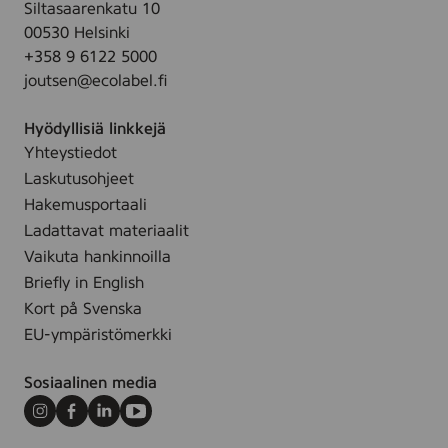
)
Siltasaarenkatu 10
a
.
u
00530 Helsinki
i
(
s
+358 9 6122 5000
n
1
t
joutsen@ecolabel.fi
e
9
e
i
9
e
Hyödyllisiä linkkejä
t
9
l
Yhteystiedot
a
9
l
Laskutusohjeet
h
1
a
a
Hakemusportaali
4
,
j
Ladattavat materiaalit
1
5
u
6
Vaikuta hankinnoilla
k
s
4
Briefly in English
p
t
)
Kort på Svenska
l
e
EU-ympäristömerkki
e
l
Sosiaalinen media
l
a
Instagram
Facebook
LinkedIn
Youtube
,