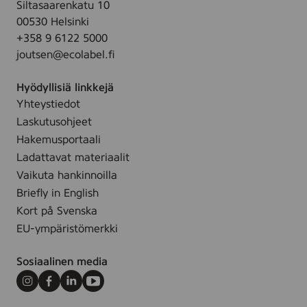
,
Siltasaarenkatu 10
u
r
4
00530 Helsinki
n
a
s
+358 9 6122 5000
l
n
t
joutsen@ecolabel.fi
a
c
k
c
e
Hyödyllisiä linkkejä
e
F
Yhteystiedot
F
r
Laskutusohjeet
r
e
a
Hakemusportaali
e
g
Ladattavat materiaalit
,
r
Vaikuta hankinnoilla
5
a
Briefly in English
s
n
Kort på Svenska
t
c
k
EU-ympäristömerkki
e
F
Sosiaalinen media
r
e
Instagram
Facebook
LinkedIn
Youtube
e