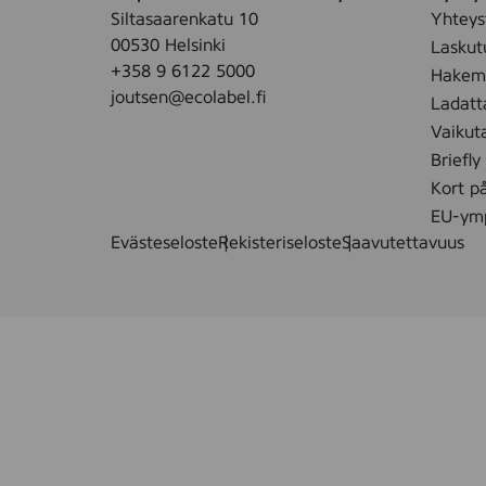
e
Siltasaarenkatu 10
Yhteys
F
00530 Helsinki
Laskut
r
+358 9 6122 5000
Hakemu
a
joutsen@ecolabel.fi
Ladatt
g
Vaikut
r
Briefly
a
Kort p
n
c
EU-ymp
e
Evästeseloste
Rekisteriseloste
Saavutettavuus
F
r
e
e
,
5
s
t
k