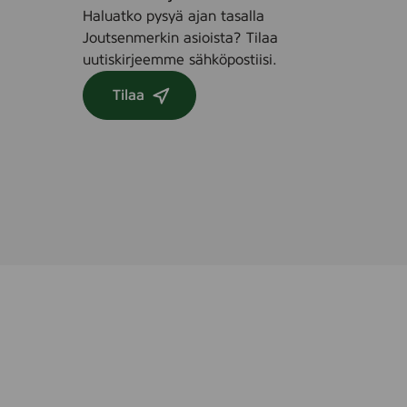
e
Haluatko pysyä ajan tasalla
e
Joutsenmerkin asioista? Tilaa
,
uutiskirjeemme sähköpostiisi.
4
s
Tilaa
t
k