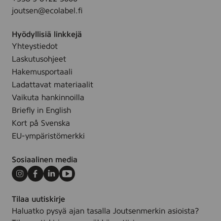
joutsen@ecolabel.fi
Hyödyllisiä linkkejä
Yhteystiedot
Laskutusohjeet
Hakemusportaali
Ladattavat materiaalit
Vaikuta hankinnoilla
Briefly in English
Kort på Svenska
EU-ympäristömerkki
Sosiaalinen media
Instagram
Facebook
LinkedIn
Youtube
Tilaa uutiskirje
Haluatko pysyä ajan tasalla Joutsenmerkin asioista?