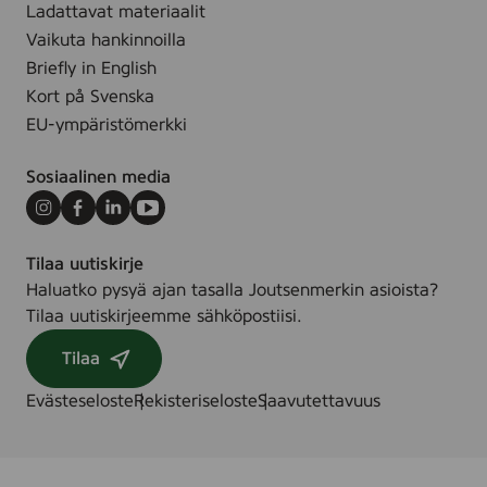
s
Ladattavat materiaalit
(
Vaikuta hankinnoilla
M
Briefly in English
u
Kort på Svenska
l
EU-ympäristömerkki
t
i
Sosiaalinen media
p
a
Instagram
Facebook
LinkedIn
Youtube
c
Tilaa uutiskirje
k
Haluatko pysyä ajan tasalla Joutsenmerkin asioista?
)
Tilaa uutiskirjeemme sähköpostiisi.
Tilaa
Evästeseloste
Rekisteriseloste
Saavutettavuus