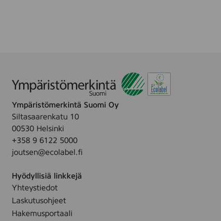
o
w
r
i
f
p
a
e
c
s
e
a
n
d
Ympäristömerkintä Suomi Oy
h
Siltasaarenkatu 10
a
00530 Helsinki
n
+358 9 6122 5000
d
joutsen@ecolabel.fi
s
,
Hyödyllisiä linkkejä
1
Yhteystiedot
0
Laskutusohjeet
p
c
Hakemusportaali