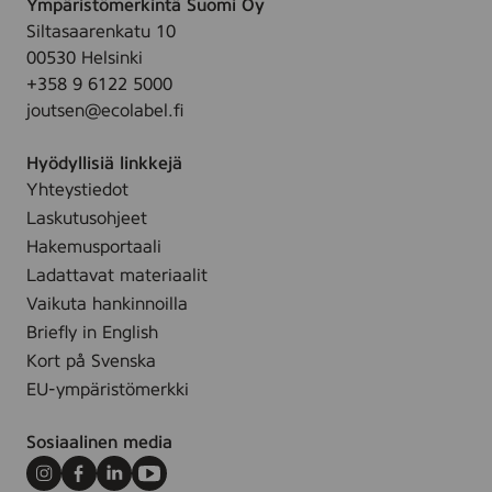
Ympäristömerkintä Suomi Oy
Siltasaarenkatu 10
00530 Helsinki
+358 9 6122 5000
joutsen@ecolabel.fi
Hyödyllisiä linkkejä
Yhteystiedot
Laskutusohjeet
Hakemusportaali
Ladattavat materiaalit
Vaikuta hankinnoilla
Briefly in English
Kort på Svenska
EU-ympäristömerkki
Sosiaalinen media
Instagram
Facebook
LinkedIn
Youtube