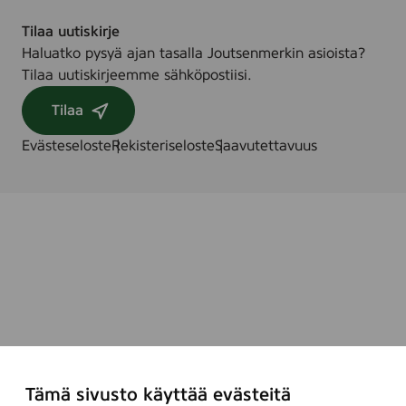
Tilaa uutiskirje
Haluatko pysyä ajan tasalla Joutsenmerkin asioista?
Tilaa uutiskirjeemme sähköpostiisi.
Tilaa
Evästeseloste
Rekisteriseloste
Saavutettavuus
Tämä sivusto käyttää evästeitä