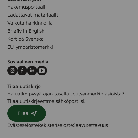
a
a
Hakemusportaali
,
j
Ladattavat materiaalit
5
u
Vaikuta hankinnoilla
k
s
Briefly in English
p
t
Kort på Svenska
l
e
EU-ympäristömerkki
e
l
Sosiaalinen media
l
a
Instagram
Facebook
LinkedIn
Youtube
,
Tilaa uutiskirje
8
Haluatko pysyä ajan tasalla Joutsenmerkin asioista?
k
Tilaa uutiskirjeemme sähköpostiisi.
p
l
Tilaa
Evästeseloste
Rekisteriseloste
Saavutettavuus