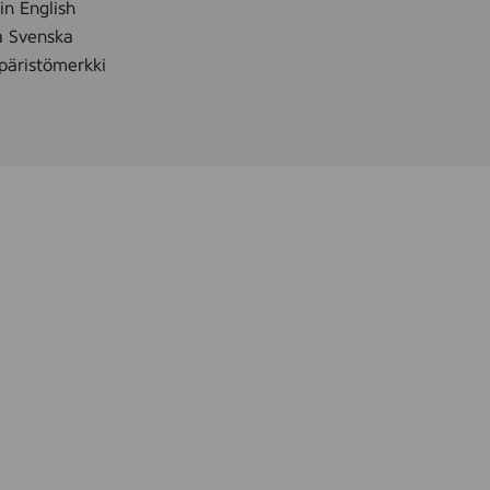
 in English
å Svenska
äristömerkki