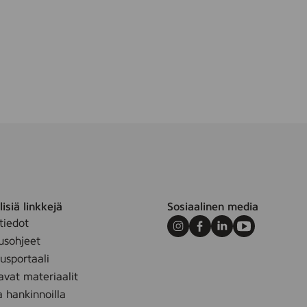
m
isiä linkkejä
Sosiaalinen media
tiedot
Instagram
Facebook
LinkedIn
Youtube
usohjeet
sportaali
avat materiaalit
a hankinnoilla