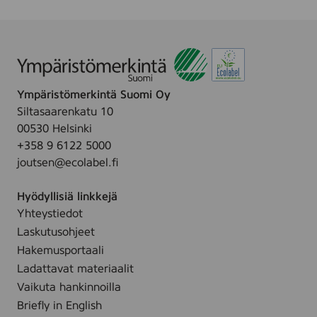
a
c
i
c
e
p
e
F
e
F
r
s
r
e
S
a
e
Ympäristömerkintä Suomi Oy
p
g
,
Siltasaarenkatu 10
u
r
4
00530 Helsinki
n
a
s
+358 9 6122 5000
l
n
t
joutsen@ecolabel.fi
a
c
k
c
e
Hyödyllisiä linkkejä
e
F
Yhteystiedot
F
r
Laskutusohjeet
r
e
a
Hakemusportaali
e
g
Ladattavat materiaalit
,
r
Vaikuta hankinnoilla
5
a
Briefly in English
s