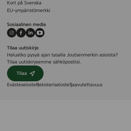
n
Kort på Svenska
t
c
k
EU-ympäristömerkki
e
F
Sosiaalinen media
r
e
Instagram
Facebook
LinkedIn
Youtube
e
Tilaa uutiskirje
,
Haluatko pysyä ajan tasalla Joutsenmerkin asioista?
8
Tilaa uutiskirjeemme sähköpostiisi.
s
t
Tilaa
k
Evästeseloste
Rekisteriseloste
Saavutettavuus