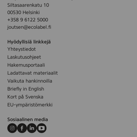
Siltasaarenkatu 10
.
a
00530 Helsinki
n
+358 9 6122 5000
i
joutsen@ecolabel.fi
n
g
Hyödyllisiä linkkejä
w
Yhteystiedot
i
Laskutusohjeet
p
e
Hakemusportaali
,
Ladattavat materiaalit
2
Vaikuta hankinnoilla
5
Briefly in English
s
Kort på Svenska
t
EU-ympäristömerkki
k
Sosiaalinen media
Instagram
Facebook
LinkedIn
Youtube