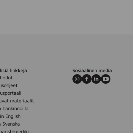
2
5
s
t
k
isiä linkkejä
Sosiaalinen media
tiedot
Instagram
Facebook
LinkedIn
Youtube
usohjeet
sportaali
avat materiaalit
a hankinnoilla
 in English
å Svenska
äristömerkki