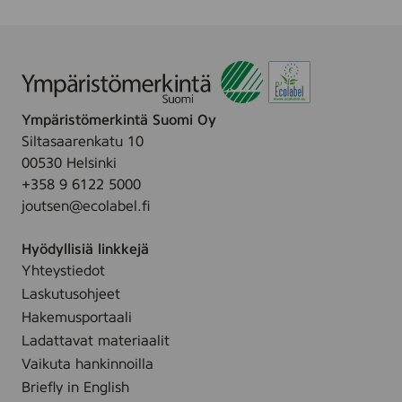
a
c
i
c
e
p
e
F
e
F
r
s
r
e
S
a
e
Ympäristömerkintä Suomi Oy
p
g
,
Siltasaarenkatu 10
u
r
4
00530 Helsinki
n
a
s
+358 9 6122 5000
l
n
t
joutsen@ecolabel.fi
a
c
k
c
e
Hyödyllisiä linkkejä
e
F
Yhteystiedot
F
r
Laskutusohjeet
r
e
a
Hakemusportaali
e
g
Ladattavat materiaalit
,
r
Vaikuta hankinnoilla
5
a
Briefly in English
s