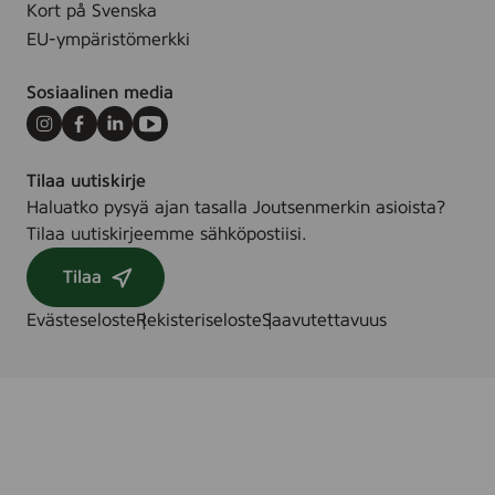
n
Kort på Svenska
t
c
k
EU-ympäristömerkki
e
F
Sosiaalinen media
r
e
Instagram
Facebook
LinkedIn
Youtube
e
Tilaa uutiskirje
,
Haluatko pysyä ajan tasalla Joutsenmerkin asioista?
8
Tilaa uutiskirjeemme sähköpostiisi.
s
t
Tilaa
k
Evästeseloste
Rekisteriseloste
Saavutettavuus