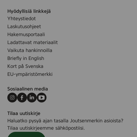
t
a
ä
r
u
i
k
t
Hyödyllisiä linkkejä
m
i
t
Yhteystiedot
t
e
y
Laskutusohjeet
t
t
Hakemusportaali
ä
Ladattavat materiaalit
l
Vaikuta hankinnoilla
l
Briefly in English
e
Kort på Svenska
s
EU-ympäristömerkki
i
v
Sosiaalinen media
u
l
Instagram
Facebook
LinkedIn
Youtube
l
Tilaa uutiskirje
e
Haluatko pysyä ajan tasalla Joutsenmerkin asioista?
.
Tilaa uutiskirjeemme sähköpostiisi.