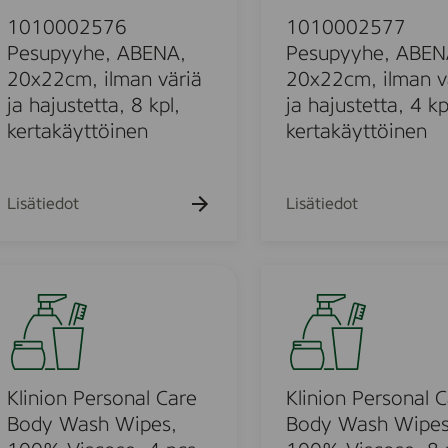
0
e
0
1010002576
1010002577
,
2
Pesupyyhe, ABENA,
Pesupyyhe, ABEN
A
5
20x22cm, ilman väriä
20x22cm, ilman v
B
7
ja hajustetta, 8 kpl,
ja hajustetta, 4 kp
E
7
kertakäyttöinen
kertakäyttöinen
N
P
A
e
,
m
s
Lisätiedot
Lisätiedot
Z
u
-
p
t
y
K
a
y
l
i
h
i
t
e
n
t
,
i
o
A
o
,
Klinion Personal Care
Klinion Personal 
B
n
1
Body Wash Wipes,
Body Wash Wipes
E
P
8