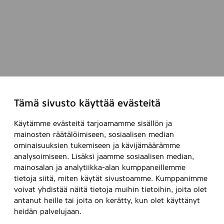
r
ä
r
l
k
t
y
i
a
p
a
t
ä
,
l
k
t
j
1
,
ä
ö
a
0
k
y
i
h
0
e
t
n
a
k
r
t
e
j
p
t
ö
n
u
Tämä sivusto käyttää evästeitä
l
a
i
s
,
k
n
t
Käytämme evästeitä tarjoamamme sisällön ja
k
ä
e
e
mainosten räätälöimiseen, sosiaalisen median
e
y
n
t
ominaisuuksien tukemiseen ja kävijämäärämme
r
t
analysoimiseen. Lisäksi jaamme sosiaalisen median,
t
t
t
mainosalan ja analytiikka-alan kumppaneillemme
a
a
ö
tietoja siitä, miten käytät sivustoamme. Kumppanimme
,
k
i
voivat yhdistää näitä tietoja muihin tietoihin, joita olet
8
ä
n
antanut heille tai joita on kerätty, kun olet käyttänyt
k
y
e
heidän palvelujaan.
p
t
n