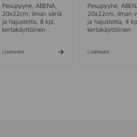
,
2
Pesupyyhe, ABENA,
Pesupyyhe, ABEN
A
5
20x22cm, ilman väriä
20x22cm, ilman v
B
7
ja hajustetta, 8 kpl,
ja hajustetta, 4 kp
E
7
kertakäyttöinen
kertakäyttöinen
N
P
A
e
,
s
Lisätiedot
Lisätiedot
Z
u
m
-
p
t
y
a
y
i
h
t
e
t
,
o
A
,
B
1
E
8
N
x
A