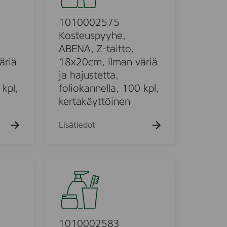
k
k
0
u
u
0
1010002575
e
e
h
h
2
Kosteuspyyhe,
t
5
ABENA, Z-taitto,
o
o
7
äriä
18x20cm, ilman väriä
5
ja hajustetta,
K
 kpl,
foliokannella, 100 kpl,
o
kertakäyttöinen
s
t
Lisätiedot
e
u
s
1
p
0
y
1
y
0
h
0
e
0
1010002583