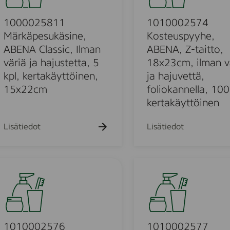
h
h
k
k
0
a
a
u
u
k
k
0
1000025811
1010002574
e
e
u
u
h
h
2
Märkäpesukäsine,
Kosteuspyyhe,
e
e
t
t
t
5
ABENA Classic, Ilman
ABENA, Z-taitto,
h
h
o
o
t
t
7
väriä ja hajustetta, 5
18x23cm, ilman v
o
o
4
kpl, kertakäyttöinen,
ja hajuvettä,
K
15x22cm
foliokannella, 100
o
u
kertakäyttöinen
s
t
Lisätiedot
Lisätiedot
e
u
o
s
u
1
p
0
y
o
1
y
0
h
d
0
e
0
1010002576
1010002577