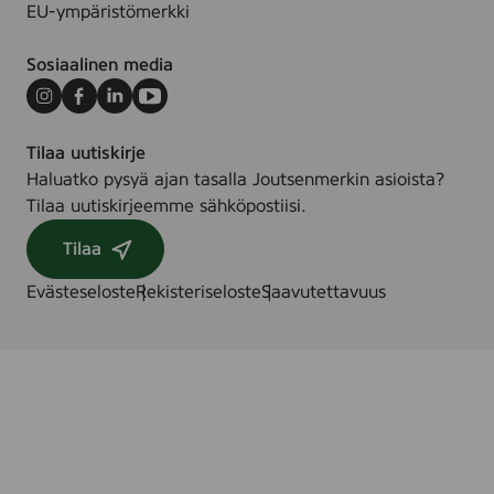
EU-ympäristömerkki
Sosiaalinen media
Instagram
Facebook
LinkedIn
Youtube
Tilaa uutiskirje
Haluatko pysyä ajan tasalla Joutsenmerkin asioista?
Tilaa uutiskirjeemme sähköpostiisi.
Tilaa
Evästeseloste
Rekisteriseloste
Saavutettavuus