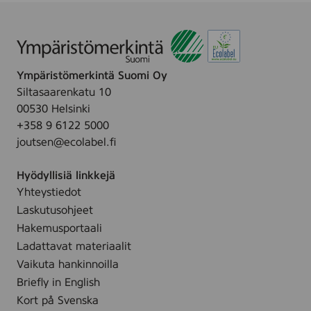
Ympäristömerkintä Suomi Oy
Siltasaarenkatu 10
00530 Helsinki
+358 9 6122 5000
joutsen@ecolabel.fi
Hyödyllisiä linkkejä
Yhteystiedot
Laskutusohjeet
Hakemusportaali
Ladattavat materiaalit
Vaikuta hankinnoilla
Briefly in English
Kort på Svenska