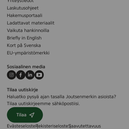
Yhteystiedot
Laskutusohjeet
Hakemusportaali
Ladattavat materiaalit
Vaikuta hankinnoilla
Briefly in English
Kort på Svenska
EU-ympäristömerkki
Sosiaalinen media
Instagram
Facebook
LinkedIn
Youtube
Tilaa uutiskirje
Haluatko pysyä ajan tasalla Joutsenmerkin asioista?
Tilaa uutiskirjeemme sähköpostiisi.
Tilaa
Evästeseloste
Rekisteriseloste
Saavutettavuus