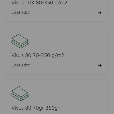
s
Vivus 103 80-350 g/m2
3
1
0
Lisätiedot
0
0
3
g
8
r
V
0
i
-
v
3
u
5
s
Vivus 80 70-350 g/m2
0
8
g
Lisätiedot
0
/
7
m
0
2
V
-
i
3
v
5
u
0
s
Vivus 89 70gr-350gr
g
8