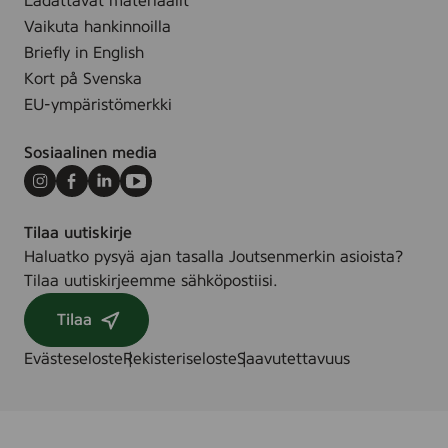
Ladattavat materiaalit
0
Vaikuta hankinnoilla
g
Briefly in English
r
Kort på Svenska
-
EU-ympäristömerkki
1
0
Sosiaalinen media
0
g
Instagram
Facebook
LinkedIn
Youtube
r
Tilaa uutiskirje
Haluatko pysyä ajan tasalla Joutsenmerkin asioista?
Tilaa uutiskirjeemme sähköpostiisi.
Tilaa
Evästeseloste
Rekisteriseloste
Saavutettavuus