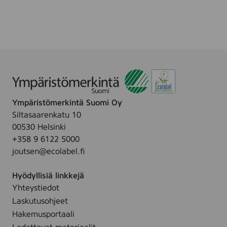
l
0
a
0
r
g
D
r
i
g
i
t
Ympäristömerkintä Suomi Oy
a
Siltasaarenkatu 10
l
00530 Helsinki
H
+358 9 6122 5000
S
joutsen@ecolabel.fi
I
8
Hyödyllisiä linkkejä
0
Yhteystiedot
g
Laskutusohjeet
r
-
Hakemusportaali
9