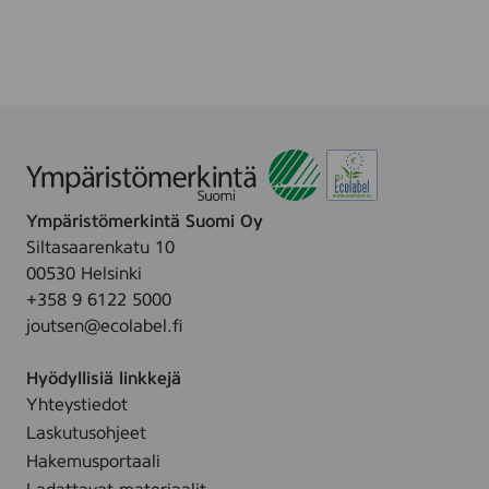
l
0
a
0
r
g
D
r
i
g
i
t
Ympäristömerkintä Suomi Oy
a
Siltasaarenkatu 10
l
00530 Helsinki
H
+358 9 6122 5000
S
joutsen@ecolabel.fi
I
8
Hyödyllisiä linkkejä
0
Yhteystiedot
g
Laskutusohjeet
r
-
Hakemusportaali
9