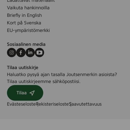
Ladattavat materiaalit
0
Vaikuta hankinnoilla
g
Briefly in English
r
Kort på Svenska
-
EU-ympäristömerkki
1
0
Sosiaalinen media
0
g
Instagram
Facebook
LinkedIn
Youtube
r
Tilaa uutiskirje
Haluatko pysyä ajan tasalla Joutsenmerkin asioista?
Tilaa uutiskirjeemme sähköpostiisi.
Tilaa
Evästeseloste
Rekisteriseloste
Saavutettavuus