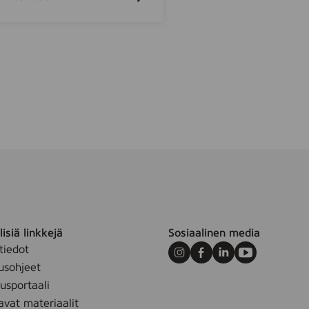
isiä linkkejä
Sosiaalinen media
tiedot
Instagram
Facebook
LinkedIn
Youtube
usohjeet
sportaali
avat materiaalit