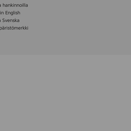
a hankinnoilla
 in English
å Svenska
äristömerkki