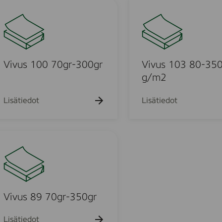
-
V
P
i
u
v
r
u
p
s
o
1
Vivus 100 70gr-300gr
Vivus 103 80-35
s
0
g/m2
e
3
m
P
8
Lisätiedot
Lisätiedot
a
0
p
-
e
3
r
5
0
g
/
m
Vivus 89 70gr-350gr
2
Lisätiedot