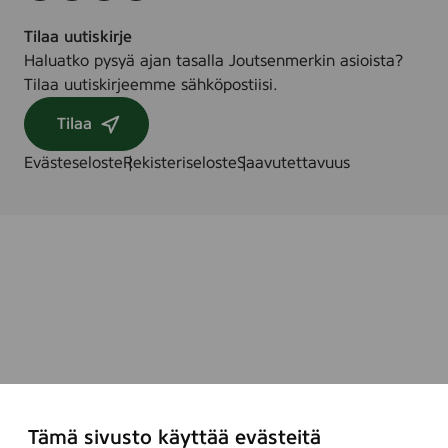
Tilaa uutiskirje
Haluatko pysyä ajan tasalla Joutsenmerkin asioista?
Tilaa uutiskirjeemme sähköpostiisi.
Tilaa
Evästeseloste
Rekisteriseloste
Saavutettavuus
Tämä sivusto käyttää evästeitä