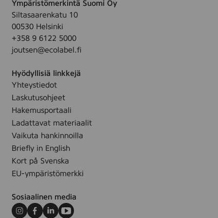
Ympäristömerkintä Suomi Oy
Siltasaarenkatu 10
00530 Helsinki
+358 9 6122 5000
joutsen@ecolabel.fi
Hyödyllisiä linkkejä
Yhteystiedot
Laskutusohjeet
Hakemusportaali
Ladattavat materiaalit
Vaikuta hankinnoilla
Briefly in English
Kort på Svenska
EU-ympäristömerkki
Sosiaalinen media
Instagram
Facebook
LinkedIn
Youtube